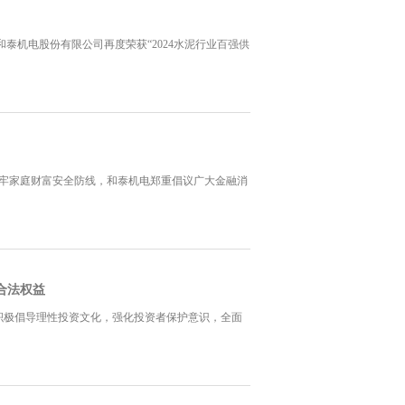
州和泰机电股份有限公司再度荣获“2024水泥行业百强供
筑牢家庭财富安全防线，和泰机电郑重倡议广大金融消
合法权益
积极倡导理性投资文化，强化投资者保护意识，全面